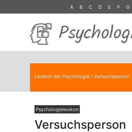
A
B
C
D
E
F
G
Psycholog
Lexikon der Psychologie
/ Versuchsperson
Psychologielexikon
Versuchsperson