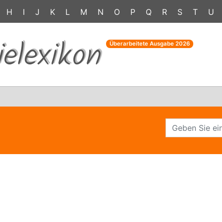
H
I
J
K
L
M
N
O
P
Q
R
S
T
U
ielexikon
Überarbeitete Ausgabe
2026