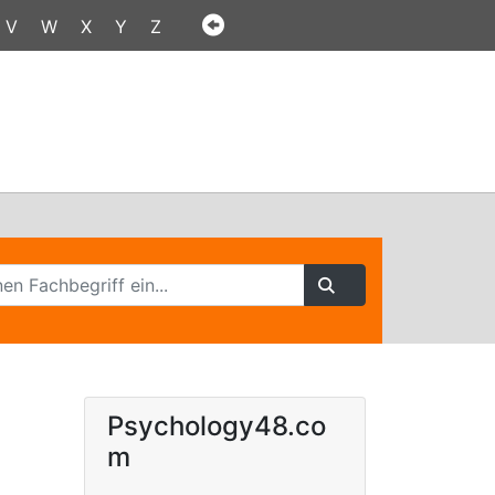
V
W
X
Y
Z
Psychology48.co
m