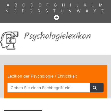
A
B
C
D
E
F
G
H
I
J
K
L
M
N
O
P
Q
R
S
T
U
V
W
X
Y
Z
Psychologielexikon
Lexikon der Psychologie
/ Ehrlichkeit