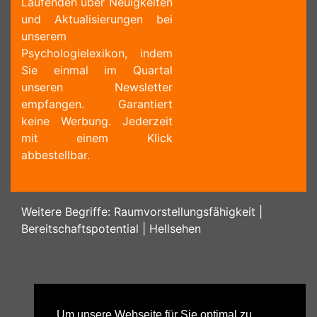
Laufenden über Neuigkeiten
und Aktualisierungen bei
unserem
Psychologielexikon, indem
Sie einmal im Quartal
unseren Newsletter
empfangen. Garantiert
keine Werbung. Jederzeit
mit einem Klick
abbestellbar.
Weitere Begriffe:
Raumvorstellungsfähigkeit
|
Bereitschaftspotential
|
Hellsehen
Um unsere Webseite für Sie optimal zu