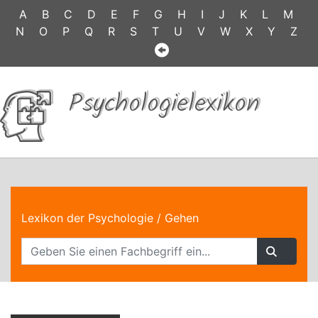
A
B
C
D
E
F
G
H
I
J
K
L
M
N
O
P
Q
R
S
T
U
V
W
X
Y
Z
Psychologielexikon
Lexikon der Psychologie
/ Gehen