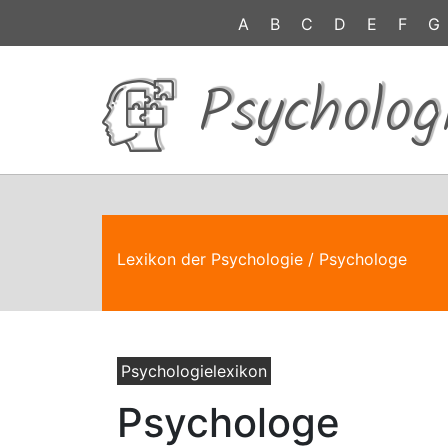
A
B
C
D
E
F
G
Psycholog
Lexikon der Psychologie
/ Psychologe
Psychologielexikon
Psychologe