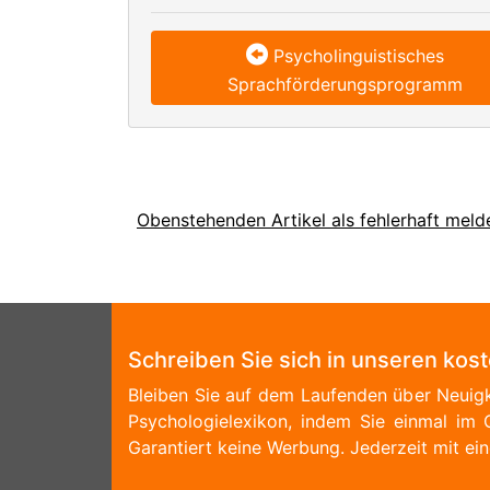
Psycholinguistisches
Sprachförderungsprogramm
Obenstehenden Artikel als fehlerhaft meld
Schreiben Sie sich in unseren kos
Bleiben Sie auf dem Laufenden über Neuigk
Psychologielexikon, indem Sie einmal im 
Garantiert keine Werbung. Jederzeit mit ein