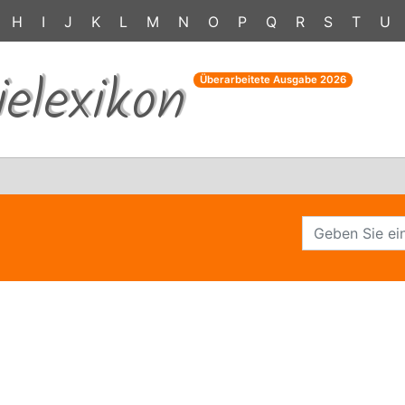
H
I
J
K
L
M
N
O
P
Q
R
S
T
U
ielexikon
Überarbeitete Ausgabe
2026