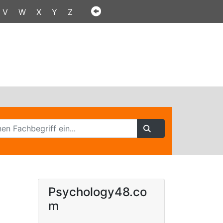
V
W
X
Y
Z
Psychology48.co
m