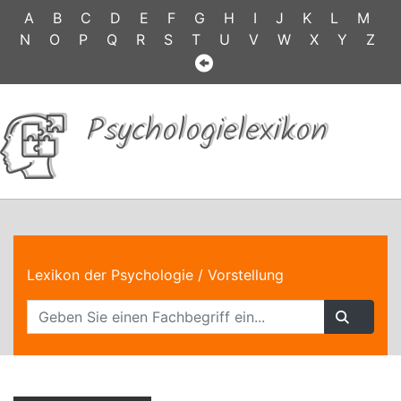
A
B
C
D
E
F
G
H
I
J
K
L
M
N
O
P
Q
R
S
T
U
V
W
X
Y
Z
Psychologielexikon
Lexikon der Psychologie
/ Vorstellung