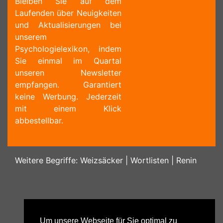
Bleiben Sie auf dem
Laufenden über Neuigkeiten
und Aktualisierungen bei
unserem
Psychologielexikon, indem
Sie einmal im Quartal
unseren Newsletter
empfangen. Garantiert
keine Werbung. Jederzeit
mit einem Klick
abbestellbar.
Weitere Begriffe:
Weizsäcker
|
Wortlisten
|
Renin
Um unsere Webseite für Sie optimal zu