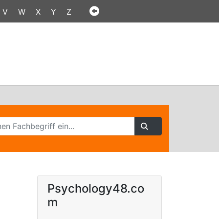
V
W
X
Y
Z
Psychology48.co
m