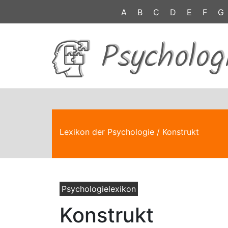
A
B
C
D
E
F
G
Psycholog
Lexikon der Psychologie
/ Konstrukt
Psychologielexikon
Konstrukt