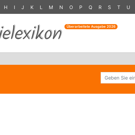
H
I
J
K
L
M
N
O
P
Q
R
S
T
U
ielexikon
Überarbeitete Ausgabe
2026