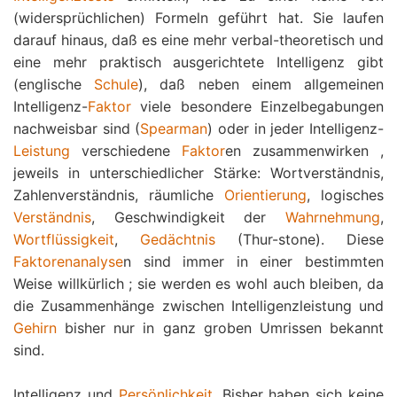
(widersprüchlichen) Formeln geführt hat. Sie laufen
darauf hinaus, daß es eine mehr verbal-theoretisch und
eine mehr praktisch ausgerichtete Intelligenz gibt
(englische
Schule
), daß neben einem allgemeinen
Intelligenz-
Faktor
viele besondere Einzelbegabungen
nachweisbar sind (
Spearman
) oder in jeder Intelligenz-
Leistung
verschiedene
Faktor
en zusammenwirken ,
jeweils in unterschiedlicher Stärke: Wortverständnis,
Zahlenverständnis, räumliche
Orientierung
, logisches
Verständnis
, Geschwindigkeit der
Wahrnehmung
,
Wortflüssigkeit
,
Gedächtnis
(Thur-stone). Diese
Faktorenanalyse
n sind immer in einer bestimmten
Weise willkürlich ; sie werden es wohl auch bleiben, da
die Zusammenhänge zwischen Intelligenzleistung und
Gehirn
bisher nur in ganz groben Umrissen bekannt
sind.
Intelligenz und
Persönlichkeit
. Bisher haben sich keine