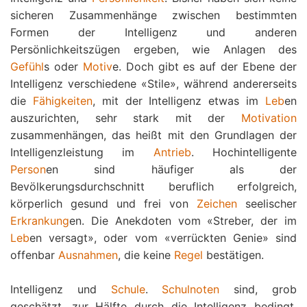
sicheren Zusammenhänge zwischen bestimmten
Formen der Intelligenz und anderen
Persönlichkeitszügen ergeben, wie Anlagen des
Gefühl
s oder
Motiv
e. Doch gibt es auf der Ebene der
Intelligenz verschiedene «Stile», während andererseits
die
Fähigkeiten
, mit der Intelligenz etwas im
Leb
en
auszurichten, sehr stark mit der
Motivation
zusammenhängen, das heißt mit den Grundlagen der
Intelligenzleistung im
Antrieb
. Hochintelligente
Person
en sind häufiger als der
Bevölkerungsdurchschnitt beruflich erfolgreich,
körperlich gesund und frei von
Zeichen
seelischer
Erkrankung
en. Die Anekdoten vom «Streber, der im
Leb
en versagt», oder vom «verrückten Genie» sind
offenbar
Ausnahmen
, die keine
Regel
bestätigen.
Intelligenz und
Schule
.
Schulnoten
sind, grob
geschätzt, zur Hälfte durch die Intelligenz bedingt,