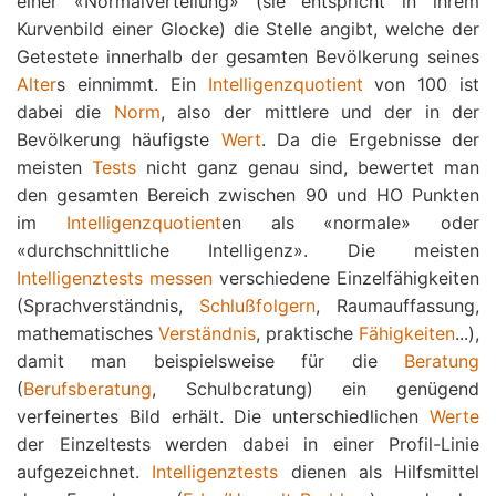
einer «Normalverteilung» (sie entspricht in ihrem
Kurvenbild einer Glocke) die Stelle angibt, welche der
Getestete innerhalb der gesamten Bevölkerung seines
Alter
s einnimmt. Ein
Intelligenzquotient
von 100 ist
dabei die
Norm
, also der mittlere und der in der
Bevölkerung häufigste
Wert
. Da die Ergebnisse der
meisten
Tests
nicht ganz genau sind, bewertet man
den gesamten Bereich zwischen 90 und HO Punkten
im
Intelligenzquotient
en als «normale» oder
«durchschnittliche Intelligenz». Die meisten
Intelligenztests
messen
verschiedene Einzelfähigkeiten
(Sprachverständnis,
Schlußfolgern
, Raumauffassung,
mathematisches
Verständnis
, praktische
Fähigkeiten
...),
damit man beispielsweise für die
Beratung
(
Berufsberatung
, Schulbcratung) ein genügend
verfeinertes Bild erhält. Die unterschiedlichen
Werte
der Einzeltests werden dabei in einer Profil-Linie
aufgezeichnet.
Intelligenztests
dienen als Hilfsmittel