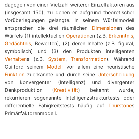
dagegen von einer Vielzahl weiterer Einzelfaktoren aus
(insgesamt 150), zu denen er aufgrund theoretischer
Vorüberlegungen gelangte. In seinem Würfelmodell
entsprechen die drei räumlichen
Dimension
en des
Würfels (1) intellektuellen
Operation
en (z.B.
Erkenntnis
,
Gedächtnis
, Bewerten), (2) deren Inhalte (z.B. figural,
symbolisch) und (3) den Produkten intelligenten
Verhalten
s (z.B.
System
,
Transformation
). Während
Guilford seinem
Modell
vor allem eine heuristische
Funktion
zuerkannte und durch seine
Unterscheidung
von konvergenter (Intelligenz) und divergenter
Denkproduktion (
Kreativität
) bekannt wurde,
rekurrieren sogenannte Intelligenzstrukturtests oder
differentielle Fähigkeitstests häufig auf
Thurstone
s
Primärfaktorenmodell.