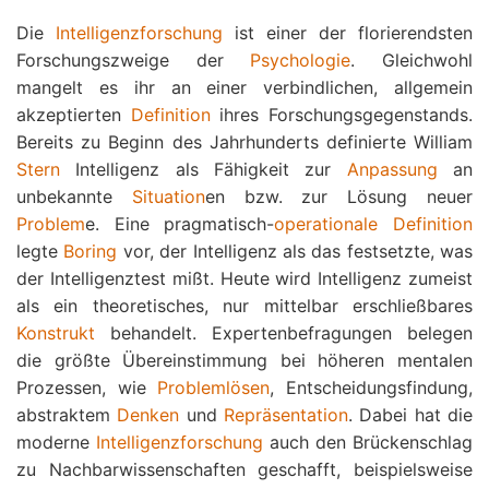
Die
Intelligenzforschung
ist einer der florierendsten
Forschungszweige der
Psychologie
. Gleichwohl
mangelt es ihr an einer verbindlichen, allgemein
akzeptierten
Definition
ihres Forschungsgegenstands.
Bereits zu Beginn des Jahrhunderts definierte William
Stern
Intelligenz als Fähigkeit zur
Anpassung
an
unbekannte
Situation
en bzw. zur Lösung neuer
Problem
e. Eine pragmatisch-
operationale Definition
legte
Boring
vor, der Intelligenz als das festsetzte, was
der Intelligenztest mißt. Heute wird Intelligenz zumeist
als ein theoretisches, nur mittelbar erschließbares
Konstrukt
behandelt. Expertenbefragungen belegen
die größte Übereinstimmung bei höheren mentalen
Prozessen, wie
Problemlösen
, Entscheidungsfindung,
abstraktem
Denken
und
Repräsentation
. Dabei hat die
moderne
Intelligenzforschung
auch den Brückenschlag
zu Nachbarwissenschaften geschafft, beispielsweise