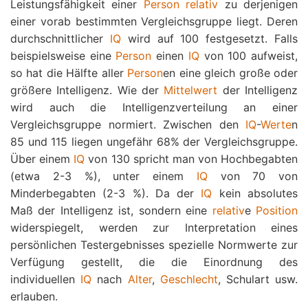
Leistungsfähigkeit einer
Person
relativ
zu derjenigen
einer vorab bestimmten Vergleichsgruppe liegt. Deren
durchschnittlicher
IQ
wird auf 100 festgesetzt. Falls
beispielsweise eine
Person
einen
IQ
von 100 aufweist,
so hat die Hälfte aller
Person
en eine gleich große oder
größere Intelligenz. Wie der
Mittelwert
der Intelligenz
wird auch die Intelligenzverteilung an einer
Vergleichsgruppe normiert. Zwischen den
IQ
-
Werte
n
85 und 115 liegen ungefähr 68% der Vergleichsgruppe.
Über einem
IQ
von 130 spricht man von Hochbegabten
(etwa 2-3 %), unter einem
IQ
von 70 von
Minderbegabten (2-3 %). Da der
IQ
kein absolutes
Maß der Intelligenz ist, sondern eine
relativ
e
Position
widerspiegelt, werden zur Interpretation eines
persönlichen Testergebnisses spezielle Normwerte zur
Verfügung gestellt, die die Einordnung des
individuellen
IQ
nach
Alter
,
Geschlecht
, Schulart usw.
erlauben.