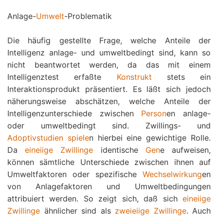
Anlage-
Umwelt
-Problematik
Die häufig gestellte Frage, welche Anteile der
Intelligenz anlage- und umweltbedingt sind, kann so
nicht beantwortet werden, da das mit einem
Intelligenztest erfaßte
Konstrukt
stets ein
Interaktionsprodukt präsentiert. Es läßt sich jedoch
näherungsweise abschätzen, welche Anteile der
Intelligenzunterschiede zwischen
Person
en anlage-
oder umweltbedingt sind. Zwillings- und
Adoptivstudien
spiele
n hierbei eine gewichtige Rolle.
Da
eineiige Zwillinge
identische
Gen
e aufweisen,
können sämtliche Unterschiede zwischen ihnen auf
Umweltfaktoren oder spezifische
Wechselwirkung
en
von Anlagefaktoren und Umweltbedingungen
attribuiert werden. So zeigt sich, daß sich
eineiige
Zwillinge
ähnlicher sind als
zweieiige Zwillinge
. Auch