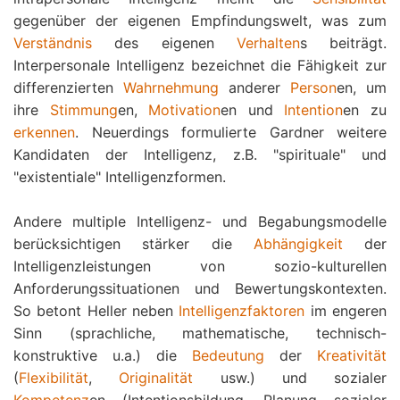
gegenüber der eigenen Empfindungswelt, was zum
Verständnis
des eigenen
Verhalten
s beiträgt.
Interpersonale Intelligenz bezeichnet die Fähigkeit zur
differenzierten
Wahrnehmung
anderer
Person
en, um
ihre
Stimmung
en,
Motivation
en und
Intention
en zu
erkennen
. Neuerdings formulierte Gardner weitere
Kandidaten der Intelligenz, z.B. "spirituale" und
"existentiale" Intelligenzformen.
Andere multiple Intelligenz- und Begabungsmodelle
berücksichtigen stärker die
Abhängigkeit
der
Intelligenzleistungen von sozio-kulturellen
Anforderungssituationen und Bewertungskontexten.
So betont Heller neben
Intelligenzfaktoren
im engeren
Sinn (sprachliche, mathematische, technisch-
konstruktive u.a.) die
Bedeutung
der
Kreativität
(
Flexibilität
,
Originalität
usw.) und sozialer