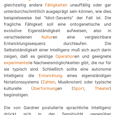
gleichzeitig andere
Fähigkeiten
unauffällig oder gar
unterdurchschnittlich ausgeprägt sein können, wie dies
beispielsweise bei "Idiot-Savants" der Fall ist. Die
fragliche Fähigkeit soll eine ontogenetische und
evolutive Eigenständigkeit aufweisen, also in
verschiedenen
Kultur
en eine vergleichbare
Entwicklungssequenz durchlaufen. Die
Selbstständigkeit einer Intelligenz muß sich auch darin
zeigen, daß es geistige
Operation
en und geeignete
experimentell
e Nachweismöglichkeiten gibt, die nur für
sie typisch sind. Schließlich sollte eine autonome
Intelligenz die
Entwicklung
eines eigenständigen
Notationssystems (
Zahlen
, Musiknoten) oder typische
kulturelle
Überformung
en (
Sport
,
Theater
)
begünstigen.
Die von Gardner postulierte sprachliche Intelligenz
drückt sich in der Sensitivität gegenüber