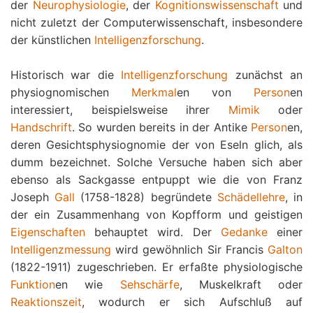
der
Neurophysiologie
, der
Kognitionswissenschaft
und
nicht zuletzt der Computerwissenschaft, insbesondere
der künstlichen
Intelligenzforschung
.
Historisch war die
Intelligenzforschung
zunächst an
physiognomischen
Merkmal
en von
Person
en
interessiert, beispielsweise ihrer
Mimik
oder
Handschrift
. So wurden bereits in der Antike
Person
en,
deren Gesichtsphysiognomie der von Eseln glich, als
dumm bezeichnet. Solche Versuche haben sich aber
ebenso als Sackgasse entpuppt wie die von Franz
Joseph
Gall
(1758-1828) begründete
Schädellehre
, in
der ein Zusammenhang von Kopfform und geistigen
Eigenschaften
behauptet wird. Der
Gedanke
einer
Intelligenzmessung
wird gewöhnlich Sir Francis
Galton
(1822-1911) zugeschrieben. Er erfaßte physiologische
Funktion
en wie
Sehschärfe
, Muskelkraft oder
Reaktionszeit
, wodurch er sich Aufschluß auf