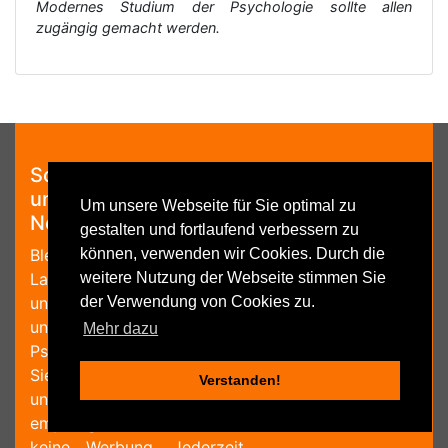
Modernes Studium der Psychologie sollte allen
zugängig gemacht werden.
Schreiben Sie sich in
unseren kostenlosen
Um unsere Webseite für Sie optimal zu
Newsletter ein:
gestalten und fortlaufend verbessern zu
Bleiben Sie auf dem
können, verwenden wir Cookies. Durch die
Laufenden über Neuigkeiten
weitere Nutzung der Webseite stimmen Sie
und Aktualisierungen bei
der Verwendung von Cookies zu.
unserem
Mehr dazu
Psychologielexikon, indem
Sie einmal im Quartal
Verstanden!
unseren Newsletter
empfangen. Garantiert
keine Werbung. Jederzeit