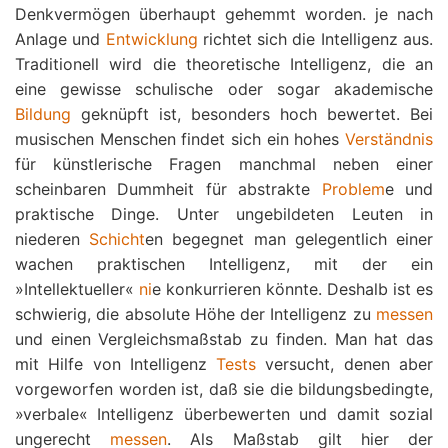
Denkvermögen überhaupt gehemmt worden. je nach
Anlage und
Entwicklung
richtet sich die Intelligenz aus.
Traditionell wird die theoretische Intelligenz, die an
eine gewisse schulische oder sogar akademische
Bildung
geknüpft ist, besonders hoch bewertet. Bei
musischen Menschen findet sich ein hohes
Verständnis
für künstlerische Fragen manchmal neben einer
scheinbaren Dummheit für abstrakte
Problem
e und
praktische Dinge. Unter ungebildeten Leuten in
niederen
Schicht
en begegnet man gelegentlich einer
wachen praktischen Intelligenz, mit der ein
»Intellektueller«
ni
e konkurrieren könnte. Deshalb ist es
schwierig, die absolute Höhe der Intelligenz zu
messen
und einen Vergleichsmaßstab zu finden. Man hat das
mit Hilfe von Intelligenz
Tests
versucht, denen aber
vorgeworfen worden ist, daß sie die bildungsbedingte,
»verbale« Intelligenz überbewerten und damit sozial
ungerecht
messen
. Als Maßstab gilt hier der