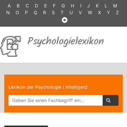
A
B
C
D
E
F
G
H
I
J
K
L
M
N
O
P
Q
R
S
T
U
V
W
X
Y
Z
Psychologielexikon
Lexikon der Psychologie
/ Intelligenz