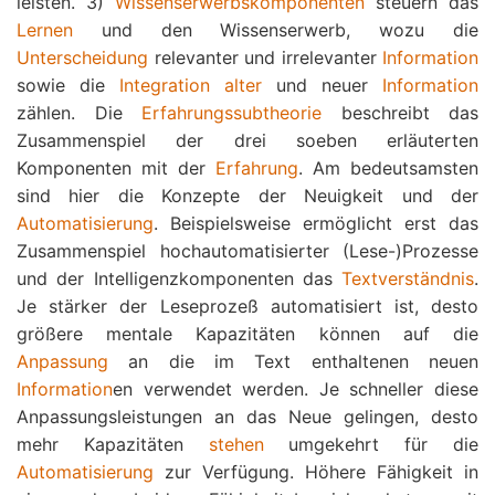
leisten. 3)
Wissenserwerbskomponenten
steuern das
Lernen
und den Wissenserwerb, wozu die
Unterscheidung
relevanter und irrelevanter
Information
sowie die
Integration
alter
und neuer
Information
zählen. Die
Erfahrungssubtheorie
beschreibt das
Zusammenspiel der drei soeben erläuterten
Komponenten mit der
Erfahrung
. Am bedeutsamsten
sind hier die Konzepte der Neuigkeit und der
Automatisierung
. Beispielsweise ermöglicht erst das
Zusammenspiel hochautomatisierter (Lese-)Prozesse
und der Intelligenzkomponenten das
Textverständnis
.
Je stärker der Leseprozeß automatisiert ist, desto
größere mentale Kapazitäten können auf die
Anpassung
an die im Text enthaltenen neuen
Information
en verwendet werden. Je schneller diese
Anpassungsleistungen an das Neue gelingen, desto
mehr Kapazitäten
stehen
umgekehrt für die
Automatisierung
zur Verfügung. Höhere Fähigkeit in