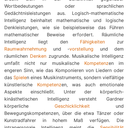
Wortbedeutungen oder sprachlichen
Gedächtnisleistungen aus. Logisch-mathematische
Intelligenz beinhaltet mathematische und logische
Denkleistungen, wie sie beispielsweise das Führen
mathematischer Beweise erfordert. Räumliche
Intelligenz liegt den
Fähigkeiten
zur
Raumwahrnehmung
und -
vorstellung
und dem
räumlichen
Denken
zugrunde. Musikalische Intelligenz
umfaßt nicht nur musikalische
Kompetenz
en im
engeren Sinn, wie das Komponieren von Liedern oder
das
Spiele
n eines Musikinstruments, sondern vielfältige
künstlerische
Kompetenz
en, was auch emotionale
Aspekte einschließt. Unter der körperlich-
kinästhetischen Intelligenz versteht Gardner
körperliche
Geschicklichkeit
und
Bewegungskompetenzen, über die etwa Tänzer oder
Kunstradfahrer in hohem Maß verfügen. Die
intrapersonale Intelligenz meint die
Sensibilität