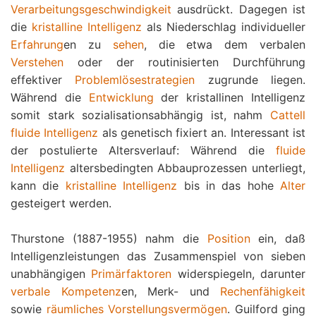
Verarbeitungsgeschwindigkeit
ausdrückt. Dagegen ist
die
kristalline Intelligenz
als Niederschlag individueller
Erfahrung
en zu
sehen
, die etwa dem verbalen
Verstehen
oder der routinisierten Durchführung
effektiver
Problemlösestrategien
zugrunde liegen.
Während die
Entwicklung
der kristallinen Intelligenz
somit stark sozialisationsabhängig ist, nahm
Cattell
fluide Intelligenz
als genetisch fixiert an. Interessant ist
der postulierte Altersverlauf: Während die
fluide
Intelligenz
altersbedingten Abbauprozessen unterliegt,
kann die
kristalline Intelligenz
bis in das hohe
Alter
gesteigert werden.
Thurstone (1887-1955) nahm die
Position
ein, daß
Intelligenzleistungen das Zusammenspiel von sieben
unabhängigen
Primärfaktoren
widerspiegeln, darunter
verbale Kompetenz
en, Merk- und
Rechenfähigkeit
sowie
räumliches Vorstellungsvermögen
. Guilford ging