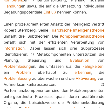
Kompetenz
en (Intentionsbildung, Planung sozialer
Handlung
en usw.), die auf die Umsetzung individueller
Begabungspotentiale
Einfluß
nehmen können.
Einen prozeßorientierten Ansatz der Intelligenz vertritt
Robert Sternberg. Seine
Triarchische Intelligenztheorie
umfaßt drei Subtheorien. Die
Komponentensubtheorie
befaßt sich mit der effizienten Verarbeitung von
Information
. Dabei lassen sich drei Subprozesse
identifizieren: 1) Metakomponenten unterstützen die
Planung, Steuerung und
Evaluation
von
Problemlösung
en. Sie umfassen u.a. die
Fähigkeiten
,
ein
Problem
überhaupt zu
erkennen
, die
Problemlösung
zu überwachen und die
Aktivierung
von
Aufmerksamkeitsressourcen. 2)
Performanzkomponenten sind den Metakomponenten
untergeordnete Prozesse, quasi deren ausführende
Organe, die beispielsweise die Problemenkodierung