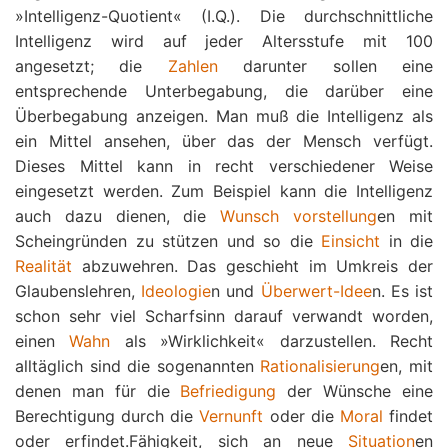
»Intelligenz-Quotient« (I.Q.). Die durchschnittliche
Intelligenz wird auf jeder Altersstufe mit 100
angesetzt; die
Zahlen
darunter sollen eine
entsprechende Unterbegabung, die darüber eine
Überbegabung anzeigen. Man muß die Intelligenz als
ein Mittel ansehen, über das der Mensch verfügt.
Dieses Mittel kann in recht verschiedener Weise
eingesetzt werden. Zum Beispiel kann die Intelligenz
auch dazu dienen, die
Wunsch
vorstellung
en mit
Scheingründen zu stützen und so die
Einsicht
in die
Realität
abzuwehren. Das geschieht im Umkreis der
Glaubenslehren,
Ideologie
n und
Überwert-Idee
n. Es ist
schon sehr viel Scharfsinn darauf verwandt worden,
einen
Wahn
als »Wirklichkeit« darzustellen. Recht
alltäglich sind die sogenannten
Rationalisierung
en, mit
denen man für die
Befriedigung
der Wünsche eine
Berechtigung durch die
Vernunft
oder die
Moral
findet
oder erfindet.Fähigkeit, sich an neue
Situation
en