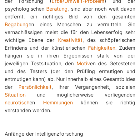
der Forschung (
Erbe/Umwelt-Problem
) und der
psychologischen
Beratung
, sind aber noch weit davon
entfernt, ein richtiges Bild von den gesamten
Begabung
en eines Menschen zu vermitteln. Sie
vernachlässigen meist die für den Lebenserfolg sehr
wichtige Ebene der
Kreativität
, des schöpferischen
Erfindens und der künstlerischen
Fähigkeiten
. Zudem
hängen sie in ihren Ergebnissen stark von der
jeweiligen Testsituation, den
Motiv
en des Getesteten
und des Testers (der den Prüfling ermutigen und
entmutigen kann) ab. Nur innerhalb eines Gesamtbildes
der
Persönlichkeit
, ihrer Vergangenheit, sozialen
Situation
und möglicherweise vorliegenden
neurotisch
en
Hemmungen
können sie richtig
verstanden werden.
Anfänge der Intelligenzforschung