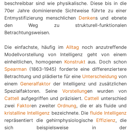
beschreibbar sind wie physikalische. Diese bis in die
70er Jahre dominierende Sichtweise führte zu einer
Entmystifizierung menschlichen
Denken
s und ebnete
den Weg zu strukturell-funktionalen
Betrachtungsweisen.
Die einfachste, häufig im
Alltag
noch anzutreffende
Modellvorstellung von Intelligenz geht von einem
einheitlichen, homogenen
Konstrukt
aus. Doch schon
Spearman
(1863-1945) forderte eine differenziertere
Betrachtung und plädierte für eine
Unterscheidung
von
einem
Generalfaktor
der Intelligenz und zusätzlichen
Spezialfaktoren. Seine
Vorstellung
en wurden von
Cattell
aufgegriffen und präzisiert.
Cattell
unterschied
zwei
Faktor
en zweiter
Ordnung
, die er als fluide und
kristalline Intelligenz
bezeichnete. Die
fluide Intelligenz
repräsentiert die gehirnphysiologische
Effizienz
, die
sich beispielsweise in der