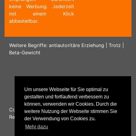
keine Werbung. Jederzeit
mit einem Klick
abbestellbar.
Weitere Begriffe:
antiautoritäre Erziehung
|
Trotz
|
Beta-Gewicht
Um unsere Webseite für Sie optimal zu
gestalten und fortlaufend verbessern zu
können, verwenden wir Cookies. Durch die
Copyright ©
2026
Psychology48.com - All Rights
weitere Nutzung der Webseite stimmen Sie
Reserved.
der Verwendung von Cookies zu.
Mehr dazu