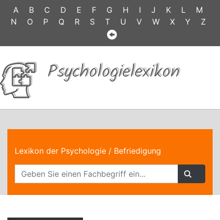
A
B
C
D
E
F
G
H
I
J
K
L
M
N
O
P
Q
R
S
T
U
V
W
X
Y
Z
Psychologielexikon
Lexikon der Psychologie
/ Befriedigung