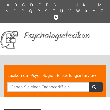
A
B
C
D
E
F
G
H
I
J
K
L
M
N
O
P
Q
R
S
T
U
V
W
X
Y
Z
Psychologielexikon
Lexikon der Psychologie
/ Einstellungsinterview