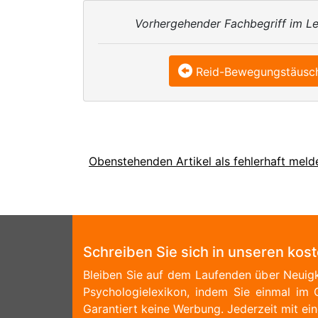
Vorhergehender Fachbegriff im Le
Reid-Bewegungstäusc
Obenstehenden Artikel als fehlerhaft meld
Schreiben Sie sich in unseren kos
Bleiben Sie auf dem Laufenden über Neuigk
Psychologielexikon, indem Sie einmal im 
Garantiert keine Werbung. Jederzeit mit ein