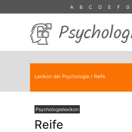
A
B
C
D
E
F
G
Psycholog
Lexikon der Psychologie
/ Reife
Psychologielexikon
Reife