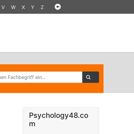
V
W
X
Y
Z
Psychology48.co
m