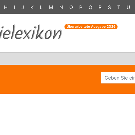
H
I
J
K
L
M
N
O
P
Q
R
S
T
U
ielexikon
Überarbeitete Ausgabe
2026