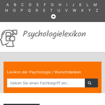
A
B
C
D
E
F
G
H
I
J
K
L
M
N
O
P
Q
R
S
T
U
V
W
X
Y
Z
Psychologielexikon
Lexikon der Psychologie
/ Wunschdenken