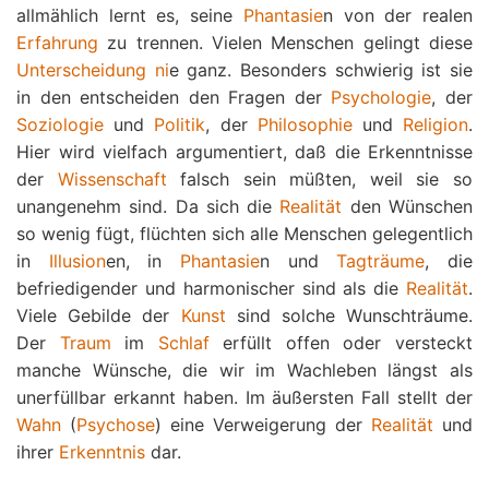
allmählich lernt es, seine
Phantasie
n von der realen
Erfahrung
zu trennen. Vielen Menschen gelingt diese
Unterscheidung
ni
e ganz. Besonders schwierig ist sie
in den entscheiden den Fragen der
Psychologie
, der
Soziologie
und
Politik
, der
Philosophie
und
Religion
.
Hier wird vielfach argumentiert, daß die Erkenntnisse
der
Wissenschaft
falsch sein müßten, weil sie so
unangenehm sind. Da sich die
Realität
den Wünschen
so wenig fügt, flüchten sich alle Menschen gelegentlich
in
Illusion
en, in
Phantasie
n und
Tagträume
, die
befriedigender und harmonischer sind als die
Realität
.
Viele Gebilde der
Kunst
sind solche Wunschträume.
Der
Traum
im
Schlaf
erfüllt offen oder versteckt
manche Wünsche, die wir im Wachleben längst als
unerfüllbar erkannt haben. Im äußersten Fall stellt der
Wahn
(
Psychose
) eine Verweigerung der
Realität
und
ihrer
Erkenntnis
dar.