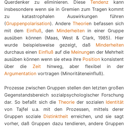
Querdenker zu eliminieren. Diese
Tendenz
kann
insbesondere wenn sie in Gremien zum Tragen kommt
zu katastrophalen Auswirkungen führen
(
Gruppenpolarisation
). Andere
Theorie
n befassen sich
mit dem
Einfluß
, den
Minderheiten
in einer Gruppe
ausüben können (Maas, West & Clark, 1985). Hier
wurde beispielsweise gezeigt, daß
Minderheiten
durchaus einen
Einfluß
auf die
Meinung
en der Mehrheit
ausüben können wenn sie etwa ihre
Position
konsistent
über die
Zeit
hinweg, aber flexibel in der
Argumentation
vortragen (Minoritäteneinfluß).
Prozesse zwischen Gruppen stellen den letzten großen
Gegenstandsbereich sozialpsychologischer Forschung
dar. So befaßt sich die
Theorie
der sozialen
Identität
von Tajfel u.a. mit den Prozessen, mittels derer
Gruppen soziale
Distinktheit
erreichen, und sie sagt
vorher, daß Gruppen dazu tendieren, andere Gruppen