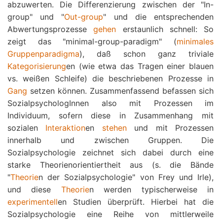
abzuwerten. Die Differenzierung zwischen der "In-
group" und "
Out-group
" und die entsprechenden
Abwertungsprozesse
gehen
erstaunlich schnell: So
zeigt das "minimal-group-paradigm" (
minimales
Gruppenparadigma
), daß schon ganz triviale
Kategorisierung
en (wie etwa das Tragen einer blauen
vs. weißen Schleife) die beschriebenen Prozesse in
Gang
setzen können. Zusammenfassend befassen sich
SozialpsychologInnen also mit Prozessen im
Individuum, sofern diese in Zusammenhang mit
sozialen
Interaktion
en
stehen
und mit Prozessen
innerhalb und zwischen Gruppen. Die
Sozialpsychologie zeichnet sich dabei durch eine
starke Theorienorientiertheit aus (s. die Bände
"
Theorie
n der Sozialpsychologie" von Frey und Irle),
und diese
Theorie
n werden typischerweise in
experimentell
en Studien überprüft. Hierbei hat die
Sozialpsychologie eine Reihe von mittlerweile