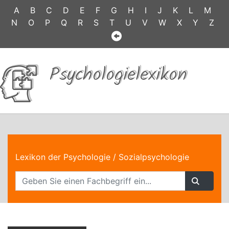
A
B
C
D
E
F
G
H
I
J
K
L
M
N
O
P
Q
R
S
T
U
V
W
X
Y
Z
Psychologielexikon
Lexikon der Psychologie
/ Sozialpsychologie