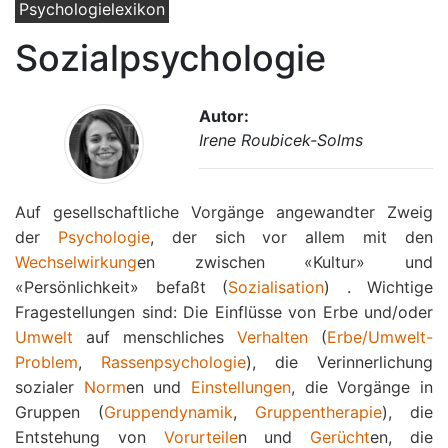
Psychologielexikon
Sozialpsychologie
Autor:
Irene Roubicek-Solms
Auf gesellschaftliche Vorgänge angewandter Zweig
der
Psychologie
, der sich vor allem mit den
Wechselwirkung
en zwischen «Kultur» und
«Persönlichkeit» befaßt (
Sozialisation
) . Wichtige
Fragestellungen sind: Die Einflüsse von Erbe und/oder
Umwelt
auf menschliches
Verhalten
(
Erbe/Umwelt-
Problem
,
Rassenpsychologie
), die Verinnerlichung
sozialer
Norm
en und
Einstellungen
, die Vorgänge in
Gruppen (
Gruppendynamik
,
Gruppentherapie
), die
Entstehung von
Vorurteile
n und
Gerücht
en, die