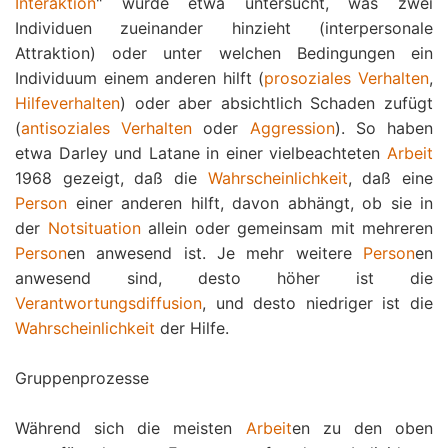
Interaktion
" wurde etwa untersucht, was zwei
Individuen zueinander hinzieht (interpersonale
Attraktion) oder unter welchen Bedingungen ein
Individuum einem anderen hilft (
prosoziales Verhalten
,
Hilfeverhalten
) oder aber absichtlich Schaden zufügt
(
antisoziales Verhalten
oder
Aggression
). So haben
etwa Darley und Latane in einer vielbeachteten
Arbeit
1968 gezeigt, daß die
Wahrscheinlichkeit
, daß eine
Person
einer anderen hilft, davon abhängt, ob sie in
der
Notsituation
allein oder gemeinsam mit mehreren
Person
en anwesend ist. Je mehr weitere
Person
en
anwesend sind, desto höher ist die
Verantwortungsdiffusion
, und desto niedriger ist die
Wahrscheinlichkeit
der Hilfe.
Gruppenprozesse
Während sich die meisten
Arbeit
en zu den oben