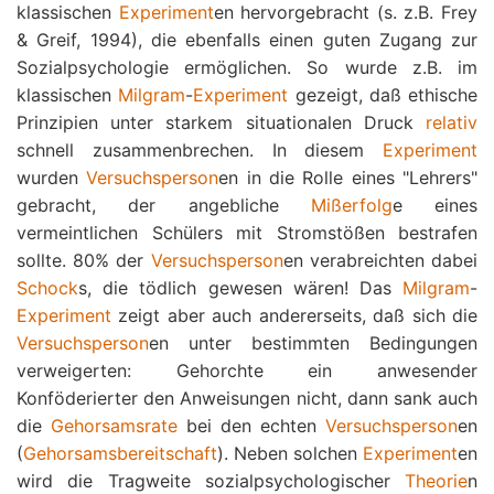
klassischen
Experiment
en hervorgebracht (s. z.B. Frey
& Greif, 1994), die ebenfalls einen guten Zugang zur
Sozialpsychologie ermöglichen. So wurde z.B. im
klassischen
Milgram
-
Experiment
gezeigt, daß ethische
Prinzipien unter starkem situationalen Druck
relativ
schnell zusammenbrechen. In diesem
Experiment
wurden
Versuchsperson
en in die Rolle eines "Lehrers"
gebracht, der angebliche
Mißerfolg
e eines
vermeintlichen Schülers mit Stromstößen bestrafen
sollte. 80% der
Versuchsperson
en verabreichten dabei
Schock
s, die tödlich gewesen wären! Das
Milgram
-
Experiment
zeigt aber auch andererseits, daß sich die
Versuchsperson
en unter bestimmten Bedingungen
verweigerten: Gehorchte ein anwesender
Konföderierter den Anweisungen nicht, dann sank auch
die
Gehorsamsrate
bei den echten
Versuchsperson
en
(
Gehorsamsbereitschaft
). Neben solchen
Experiment
en
wird die Tragweite sozialpsychologischer
Theorie
n