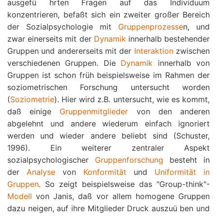
ausgefü hrten Fragen auf das Individuum
konzentrieren, befaßt sich ein zweiter großer Bereich
der Sozialpsychologie mit
Gruppenprozesse
n, und
zwar einerseits mit der
Dynamik
innerhalb bestehender
Gruppen und andererseits mit der
Interaktion
zwischen
verschiedenen Gruppen. Die
Dynamik
innerhalb von
Gruppen ist schon früh beispielsweise im Rahmen der
soziometrischen Forschung untersucht worden
(
Soziometrie
). Hier wird z.B. untersucht, wie es kommt,
daß einige
Gruppenmitglieder
von den anderen
abgelehnt und andere wiederum einfach ignoriert
werden und wieder andere beliebt sind (Schuster,
1996). Ein weiterer zentraler Aspekt
sozialpsychologischer
Gruppenforschung
besteht in
der
Analyse
von
Konformität
und
Uniformität in
Gruppen
. So zeigt beispielsweise das "Group-think"-
Modell
von Janis, daß vor allem homogene Gruppen
dazu neigen, auf ihre Mitglieder Druck auszuü ben und