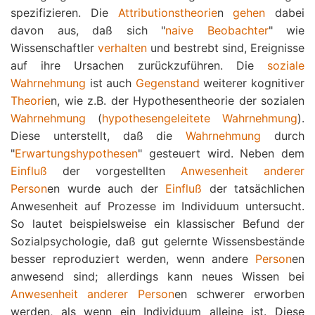
spezifizieren. Die
Attributionstheorie
n
gehen
dabei
davon aus, daß sich "
naive Beobachter
" wie
Wissenschaftler
verhalten
und bestrebt sind, Ereignisse
auf ihre Ursachen zurückzuführen. Die
soziale
Wahrnehmung
ist auch
Gegenstand
weiterer kognitiver
Theorie
n, wie z.B. der Hypothesentheorie der sozialen
Wahrnehmung
(
hypothesengeleitete Wahrnehmung
).
Diese unterstellt, daß die
Wahrnehmung
durch
"
Erwartungshypothesen
" gesteuert wird. Neben dem
Einfluß
der vorgestellten
Anwesenheit anderer
Person
en wurde auch der
Einfluß
der tatsächlichen
Anwesenheit auf Prozesse im Individuum untersucht.
So lautet beispielsweise ein klassischer Befund der
Sozialpsychologie, daß gut gelernte Wissensbestände
besser reproduziert werden, wenn andere
Person
en
anwesend sind; allerdings kann neues Wissen bei
Anwesenheit anderer
Person
en schwerer erworben
werden, als wenn ein Individuum alleine ist. Diese