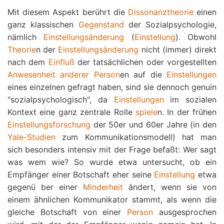
Mit diesem Aspekt berührt die
Dissonanztheorie
einen
ganz klassischen
Gegenstand
der Sozialpsychologie,
nämlich
Einstellungsänderung
(
Einstellung
). Obwohl
Theorie
n der
Einstellungsänderung
nicht (immer) direkt
nach dem
Einfluß
der tatsächlichen oder vorgestellten
Anwesenheit anderer
Person
en auf die
Einstellungen
eines einzelnen gefragt haben, sind sie dennoch genuin
"sozialpsychologisch", da
Einstellungen
im sozialen
Kontext eine ganz zentrale Rolle
spiele
n. In der frühen
Einstellungsforschung
der 50er und 60er Jahre (in den
Yale-Studien
zum Kommunikationsmodell) hat man
sich besonders intensiv mit der Frage befaßt: Wer sagt
was wem wie? So wurde etwa untersucht, ob ein
Empfänger einer Botschaft eher seine
Einstellung
etwa
gegenü ber einer
Minderheit
ändert, wenn sie von
einem ähnlichen Kommunikator stammt, als wenn die
gleiche Botschaft von einer
Person
ausgesprochen