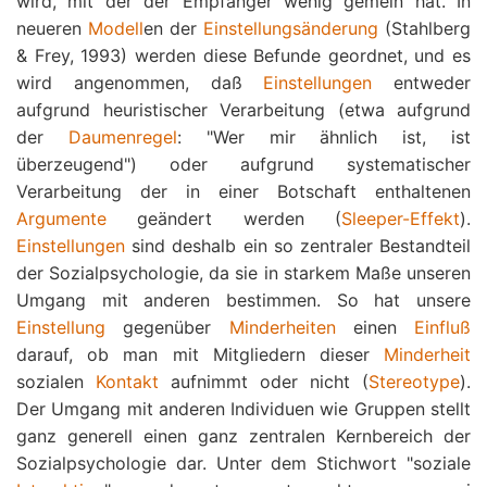
wird, mit der der Empfänger wenig gemein hat. In
neueren
Modell
en der
Einstellungsänderung
(Stahlberg
& Frey, 1993) werden diese Befunde geordnet, und es
wird angenommen, daß
Einstellungen
entweder
aufgrund heuristischer Verarbeitung (etwa aufgrund
der
Daumenregel
: "Wer mir ähnlich ist, ist
überzeugend") oder aufgrund systematischer
Verarbeitung der in einer Botschaft enthaltenen
Argumente
geändert werden (
Sleeper-Effekt
).
Einstellungen
sind deshalb ein so zentraler Bestandteil
der Sozialpsychologie, da sie in starkem Maße unseren
Umgang mit anderen bestimmen. So hat unsere
Einstellung
gegenüber
Minderheiten
einen
Einfluß
darauf, ob man mit Mitgliedern dieser
Minderheit
sozialen
Kontakt
aufnimmt oder nicht (
Stereotype
).
Der Umgang mit anderen Individuen wie Gruppen stellt
ganz generell einen ganz zentralen Kernbereich der
Sozialpsychologie dar. Unter dem Stichwort "soziale