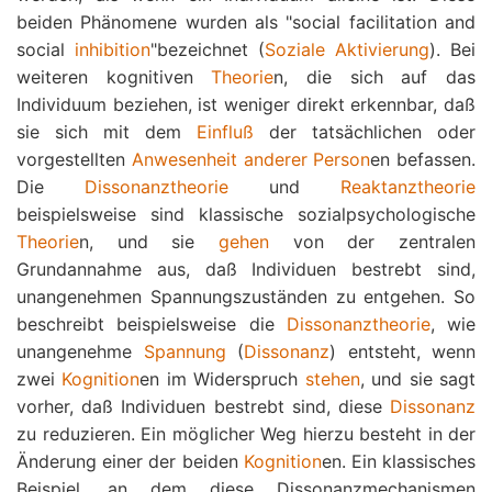
beiden Phänomene wurden als "social facilitation and
social
inhibition
"bezeichnet (
Soziale Aktivierung
). Bei
weiteren kognitiven
Theorie
n, die sich auf das
Individuum beziehen, ist weniger direkt erkennbar, daß
sie sich mit dem
Einfluß
der tatsächlichen oder
vorgestellten
Anwesenheit anderer
Person
en befassen.
Die
Dissonanztheorie
und
Reaktanztheorie
beispielsweise sind klassische sozialpsychologische
Theorie
n, und sie
gehen
von der zentralen
Grundannahme aus, daß Individuen bestrebt sind,
unangenehmen Spannungszuständen zu entgehen. So
beschreibt beispielsweise die
Dissonanztheorie
, wie
unangenehme
Spannung
(
Dissonanz
) entsteht, wenn
zwei
Kognition
en im Widerspruch
stehen
, und sie sagt
vorher, daß Individuen bestrebt sind, diese
Dissonanz
zu reduzieren. Ein möglicher Weg hierzu besteht in der
Änderung einer der beiden
Kognition
en. Ein klassisches
Beispiel, an dem diese Dissonanzmechanismen