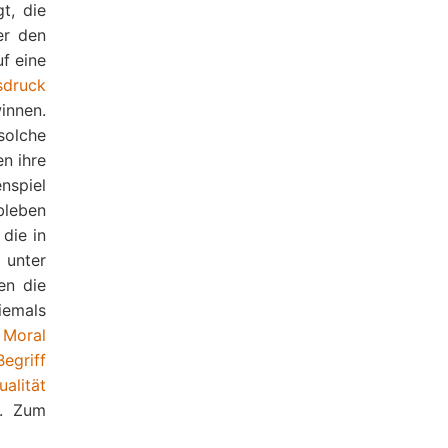
t, die
r den
f eine
sdruck
innen.
solche
n ihre
nspiel
bleben
 die in
, unter
en die
niemals
r
Moral
Begriff
ualität
. Zum