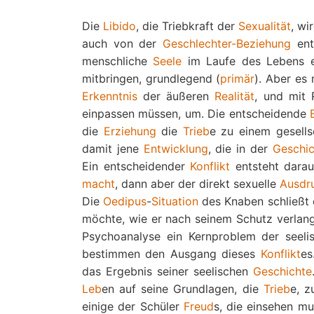
Die
Libido
, die Triebkraft der
Sexualität
, wi
auch von der
Geschlechter-Beziehung
ent
menschliche
Seele
im Laufe des Lebens 
mitbringen, grundlegend (
primär
). Aber es
Erkenntnis
der äußeren
Realität
, und mit 
einpassen müssen, um. Die entscheidende
die
Erziehung
die
Trieb
e zu einem gesell
damit jene
Entwicklung
, die in der
Geschic
Ein entscheidender
Konflikt
entsteht darau
macht
, dann aber der direkt sexuelle
Ausdr
Die
Oedipus
-
Situation
des Knaben schließt
möchte, wie er nach seinem Schutz verlan
Psychoanalyse ein Kernproblem der seelis
bestimmen den Ausgang dieses
Konflikt
es
das Ergebnis seiner seelischen
Geschichte
Leb
en auf seine Grundlagen, die
Trieb
e, z
einige der Schüler
Freud
s, die einsehen m