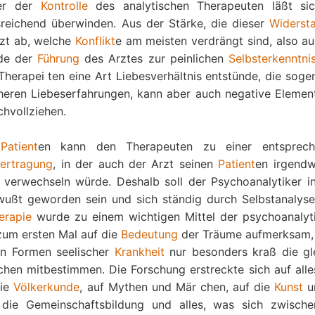
ter der
Kontrolle
des analytischen Therapeuten läßt si
reichend überwinden. Aus der Stärke, die dieser
Widerst
rzt ab, welche
Konflikt
e am meisten verdrängt sind, also au
de der
Führung
des Arztes zur peinlichen
Selbsterkenntni
herapei ten eine Art Liebesverhältnis entstünde, die soge
heren Liebeserfahrungen, kann aber auch negative Elemen
hvollziehen.
m
Patient
en kann den Therapeuten zu einer entsprech
ertragung
, in der auch der Arzt seinen
Patient
en irgendw
 verwechseln würde. Deshalb soll der Psychoanalytiker in
wußt geworden sein und sich ständig durch Selbstanalyse
erapie
wurde zu einem wichtigen Mittel der psychoanalyt
um ersten Mal auf die
Bedeutung
der Träume aufmerksam,
en Formen seelischer
Krankheit
nur besonders kraß die gl
chen mitbestimmen. Die Forschung erstreckte sich auf alle
die
Völkerkunde
, auf Mythen und Mär chen, auf die
Kunst
u
 die Gemeinschaftsbildung und alles, was sich zwisch