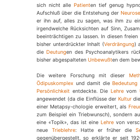
sich nicht alle
Patient
en tief genug hypno
Aufschluß über die Entstehung der
Neuros
er ihn auf, alles zu sagen, was ihm zu 
irgendwelche Rücksichten auf Sinn, Zusa
beeinträchtigen zu lassen. In diesen freien
bisher unterdrückter Inhalt (
Verdrängung
) 
die
Deutung
en des Psychoanalytikers rü
bisher abgespalteten
Unbewußt
en dem bew
Die weitere Forschung mit dieser
Met
Ödipuskomplex
und damit die
Bedeutung
Persönlichkeit
entdeckte. Die
Lehre
vom
angewendet (da die Einflüsse der
Kultur
di
einer Metapsy-chologie erweitert, als
Freu
zum Beispiel ein Triebwunsch), sondern 
eine «Topik», das ist eine
Lehre
von versc
neue
Trieblehre
: Hatte er früher die
S
gegenübergestellt, so erklärte er seit 1