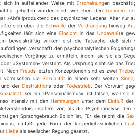
 sich in auffallender Weise mit
Erscheinung
en beschäftig
wichtig gehalten worden sind, wie eben den
Träumen
ode
ogar »Abfallprodukten« des psychischen Lebens. Aber nur au
ußt
e sich über die
Schwelle
der
Verdrängung
hinweg
Au
ufigkeiten läßt sich eine
Einsicht
in das
Unbewußt
e gew
aum beweiskräftig wirken; erst die Tatsache, daß sich 
 aufdrängen, verschafft den psychoanalytischen Folgerunge
seelischen Vorgänge zu ermitteln, indem sie sie als Gege
 oder »Systemen« versteht. Als Ursprung sieht sie das Trie
elt. Nach
Freud
s letzten Konzeptionen sind es zwei
Trieb
e,
h vermischen die
Sexualität
in einem sehr weiten
Sinne
, und der
Destruktion
s oder
Todestrieb
. Der Vorwurf geg
Sexualität
, sei ein »Pansexualismus«, ist falsch, weil sie 
enso intensiv mit den
Hemmungen
unter dem
Einfluß
de
 Mißverständnis insofern vor, als die Psychoanalyse den
sonstigen Sprachgebrauch üblich ist. Für sie reicht die
Sex
hinaus, umfaßt jede Form der körperlich-sinnlichen
Lust
ur
Liebe
als seelischer Regung gesetzt.