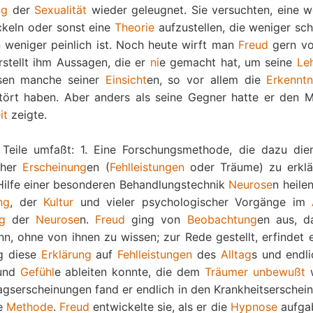
ng
der
Sexualität
wieder geleugnet. Sie versuchten, eine w
ckeln oder sonst eine
Theorie
aufzustellen, die weniger sch
weniger peinlich ist. Noch heute wirft man
Freud
gern vo
rstellt ihm Aussagen, die er
ni
e gemacht hat, um seine
Le
ssen manche seiner
Einsicht
en, so vor allem die
Erkenntn
stört haben. Aber anders als seine Gegner hatte er den M
it
zeigte.
 Teile umfaßt: 1. Eine Forschungsmethode, die dazu dien
cher
Erscheinung
en (
Fehlleistungen
oder Träume) zu erklä
 Hilfe einer besonderen Behandlungstechnik
Neurose
n heile
ng
, der
Kultur
und vieler psychologischer Vorgänge im
g
der
Neurose
n.
Freud
ging von
Beobachtung
en aus, d
, ohne von ihnen zu wissen; zur Rede gestellt, erfindet e
ug diese
Erklärung
auf
Fehlleistungen
des
Alltag
s und endli
 und
Gefühl
e ableiten konnte, die dem
Träumer
unbewußt
w
tagserscheinungen fand er endlich in den Krankheitserschei
he
Methode
.
Freud
entwickelte sie, als er die
Hypnose
aufgab