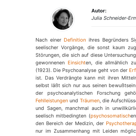
Autor:
Julia Schneider-Er
Nach einer
Definition
ihres Begründers 
seelischer Vorgänge, die sonst kaum zug
Störungen, die sich auf diese Untersuchun
gewonnenen
Einsicht
en, die allmählich z
(1923). Die Psychoanalyse geht von der
Er
ist. Das Verdrängte kann mit ihren Mitt
selbst läßt sich nur aus seinen bewußtse
der psychoanalytischen Forschung geh
Fehlleistungen
und
Träumen
, die Aufschlüs
und Sagen, manchmal auch in unwillkürl
seelisch mitbedingten (
psychosomatisch
e
den Bereich der Medizin, der
Psychothera
nur im Zusammenhang mit Leiden möglic