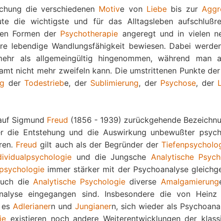
schung die verschiedenen
Motiv
e von
Liebe
bis zur
Aggr
te die wichtigste und für das Alltagsleben aufschlußre
sten Formen der
Psychotherapie
angeregt und in vielen n
hre lebendige Wandlungsfähigkeit bewiesen. Dabei werden
mehr als allgemeingültig hingenommen, während man 
amt nicht mehr zweifeln kann. Die umstrittenen Punkte de
ng
der
Todestrieb
e, der
Sublimierung
, der
Psychose
, der
 auf Sigmund
Freud
(1856 - 1939) zurückgehende Bezeichnu
 die Entstehung und die Auswirkung unbewußter psych
hren.
Freud
gilt auch als der Begründer der
Tiefenpsycholo
dividualpsychologie
und die Jungsche
Analytische Psych
psychologie
immer stärker mit der Psychoanalyse gleichge
auch die
Analytische Psychologie
diverse
Amalgamierung
nalyse eingegangen sind. Insbesondere die von Hein
 es
Adlerianer
n und
Jungianer
n, sich wieder als Psychoana
ie
existieren noch andere Weiterentwicklungen der klass