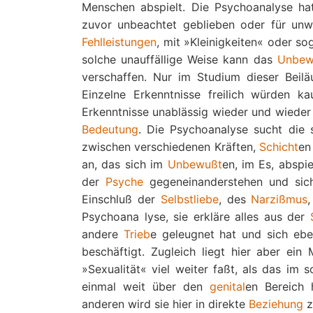
Menschen abspielt. Die Psychoanalyse hat
zuvor unbeachtet geblieben oder für un
Fehlleistungen
, mit »Kleinigkeiten« oder s
solche unauffällige Weise kann das
Unbew
verschaffen. Nur im Studium dieser Beilä
Einzelne Erkenntnisse freilich würden k
Erkenntnisse unablässig wieder und wieder
Bedeutung
. Die Psychoanalyse sucht die 
zwischen verschiedenen Kräften,
Schicht
en
an, das sich im
Unbewußt
en, im Es, abspi
der
Psyche
gegeneinanderstehen und sic
Einschluß der
Selbstliebe
, des
Narzißmus
Psychoana lyse, sie erkläre alles aus der
andere
Trieb
e geleugnet hat und sich eb
beschäftigt. Zugleich liegt hier aber ein
»Sexualität« viel weiter faßt, als das im 
einmal weit über den
genital
en Bereich 
anderen wird sie hier in direkte
Beziehung
z