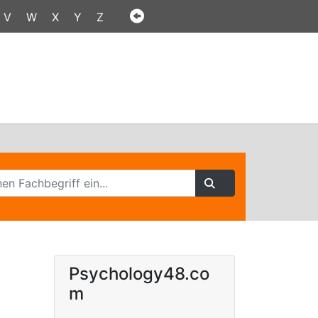
V
W
X
Y
Z
Psychology48.co
m