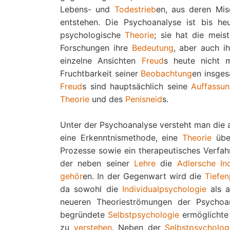
Lebens- und
Todestrieb
en, aus deren Mi
entstehen. Die Psychoanalyse ist bis heu
psychologische
Theorie
; sie hat die mei
Forschungen ihre
Bedeutung
, aber auch i
einzelne Ansichten
Freud
s heute nicht 
Fruchtbarkeit seiner
Beobachtung
en insges
Freud
s sind hauptsächlich seine
Auffassu
Theorie
und des
Penisneid
s.
Unter der Psychoanalyse versteht man die
eine Erkenntnismethode, eine
Theorie
über
Prozesse sowie ein therapeutisches Verfa
der neben seiner
Lehre
die
Adlersche In
gehör
en. In der Gegenwart wird die
Tiefen
da sowohl die
Individualpsychologie
als 
neueren Theorieströmungen der Psychoa
begründete
Selbstpsychologie
ermöglichte
zu
verstehen
. Neben der
Selbstpsycholog