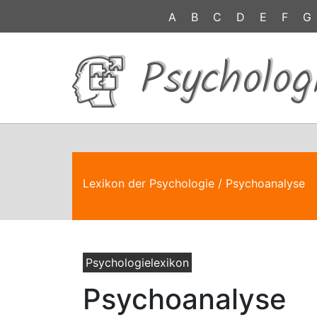
A
B
C
D
E
F
G
Psycholog
Lexikon der Psychologie
/ Psychoanalyse
Psychologielexikon
Psychoanalyse