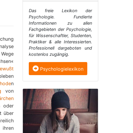
Das freie Lexikon der
Psychologie. Fundierte
Informationen zu allen
Fachgebieten der Psychologie,
für Wissenschaftler, Studenten,
uchung
Praktiker & alle Interessierten.
nalyse
Professionell dargeboten und
m Wege
kostenlos zugängig.
hsen«
ewußt
Psychologielexikon
bleben
hode
n
g
von
rchen
n oder
t über
eilich
 ihren