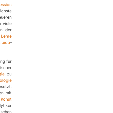
ession
ichste
eueren
 viele
an der
r
Lehre
Libido
-
ng für
ischer
gie
, zu
ologie
setzt,
en mit
z
Kohut
lytiker
ischen