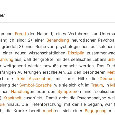
mer
Sigmund
Freud
der Name 1) eines Verfahrens zur Unters
änglich sind; 2) einer
Behandlung
neurotischer Psychoa
g gründet; 3) einer Reihe von psychologischen, auf solche
u einer neuen wissenschaftlichen
Disziplin
zusammenwac
fahrung
aus, daß der größte Teil des seelischen Lebens
unb
eln weitgehend wieder bewußt gemacht werden. Das Trie
insfähigen Äußerungen erschließen. Zu den besonderen
Met
ört die
freie Assoziation
, mit ihrer Hilfe die
Deutun
selung der
Symbol
-
Sprache
, wie sie sich oft im
Traum
, in
Mä
ichen
Handlung
en oder den
Symptom
en einer seelische
n)
Krankheit
ausdrückt. Damit geht die Psychoanalyse wei
pie
hinaus. Die Tiefenforschung, mit der sie begann, war fr
h, die Kranke bereit
macht
en, sich einer
Begegnung
mit