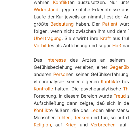
wahren
Konflikt
en auszusetzen. Nur un
Widerstand
gegen solche Erkenntnisse aus
Laufe der Kur jeweils an nimmt, liest der A
größte
Bedeutung
haben. Der
Patient
wür
folgen, wenn nicht zwischen ihm und dem T
Übertragung
. Sie erwirbt ihre
Kraft
aus frü
Vorbild
es als Auflehnung und sogar
Haß
nac
Das
Interesse
des Arztes an seine
Gefühlsbeziehung verleiten, einer
Gegenüb
anderen
Person
en seiner Gefühlserfahrung
»Lehranalyse« seiner eigenen
Konflikt
e be
Kontrolle
halten. Die psychoanalytische
Th
Forschung. In diesem Bereich wurde
Freud
z
Aufschließung dann zeigte, daß sich in d
Konflikt
e äußern, die das
Leb
en aller Mens
Menschen
fühlen
,
denken
und tun, so auf 
Religion
, auf
Krieg
und
Verbrechen
, auf