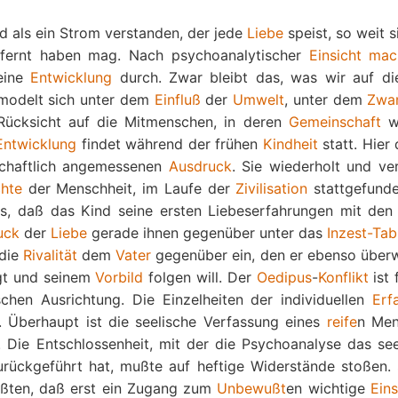
rd als ein Strom verstanden, der jede
Liebe
speist, so weit s
fernt haben mag. Nach psychoanalytischer
Einsicht
mac
eine
Entwicklung
durch. Zwar bleibt das, was wir auf di
 modelt sich unter dem
Einfluß
der
Umwelt
, unter dem
Zwa
Rücksicht auf die Mitmenschen, in deren
Gemeinschaft
wi
Entwicklung
findet während der frühen
Kindheit
statt. Hier
schaftlich angemessenen
Ausdruck
. Sie wiederholt und ver
hte
der Menschheit, im Laufe der
Zivilisation
stattgefunde
s, daß das Kind seine ersten Liebeserfahrungen mit de
uck
der
Liebe
gerade ihnen gegenüber unter das
Inzest-Tab
 die
Rivalität
dem
Vater
gegenüber ein, den er ebenso über
gt und seinem
Vorbild
folgen will. Der
Oedipus
-
Konflikt
ist 
chen Ausrichtung. Die Einzelheiten der individuellen
Erf
. Überhaupt ist die seelische Verfassung eines
reife
n Men
. Die Entschlossenheit, mit der die Psychoanalyse das see
urückgeführt hat, mußte auf heftige Widerstände stoßen. 
ußten, daß erst ein Zugang zum
Unbewußt
en wichtige
Eins