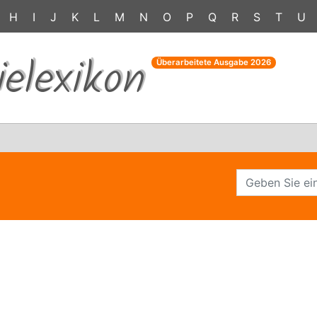
H
I
J
K
L
M
N
O
P
Q
R
S
T
U
ielexikon
Überarbeitete Ausgabe
2026