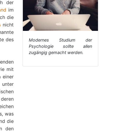
ch der
and
im
ch die
s
nicht
nannte
te des
Modernes Studium der
Psychologie sollte allen
zugängig gemacht werden.
enden
ie mit
 einer
 unter
ischen
 deren
eichen
s, was
nd die
en den