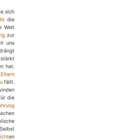
ie sich
ht
die
e Welt
ng
zur
r uns
 drängt
stärkt
n hat.
n
Eltern
u
fällt.
winden
für die
ahrung
schen
lische
Selbst
icht
en