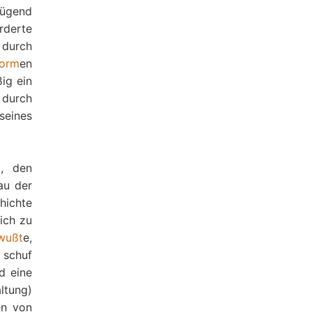
nügend
rderte
 durch
orm
en
ig ein
n durch
seines
t
, den
au der
hichte
ich zu
wußt
e,
 schuf
d eine
ltung)
n von