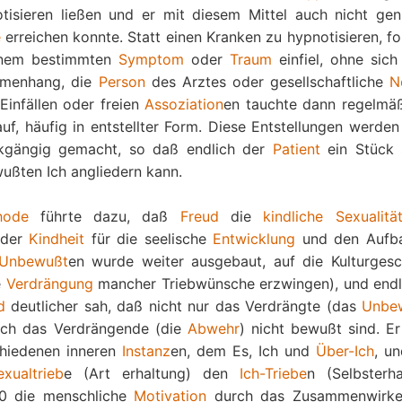
tisieren ließen und er mit diesem Mittel auch nicht ge
e
erreichen konnte. Statt einen Kranken zu hypnotisieren, fo
einem bestimmten
Symptom
oder
Traum
einfiel, ohne sich
mmenhang, die
Person
des Arztes oder gesellschaftliche
N
 Einfällen oder freien
Assoziation
en tauchte dann regelmäß
auf, häufig in entstellter Form. Diese Entstellungen werde
ckgängig gemacht, so daß endlich der
Patient
ein Stück 
ußten Ich angliedern kann.
hode
führte dazu, daß
Freud
die
kindliche Sexualitä
der
Kindheit
für die seelische
Entwicklung
und den Aufb
Unbewußt
en wurde weiter ausgebaut, auf die Kulturgesc
e
Verdrängung
mancher Triebwünsche erzwingen), und endl
d
deutlicher sah, daß nicht nur das Verdrängte (das
Unbe
auch das Verdrängende (die
Abwehr
) nicht bewußt sind. Er
hiedenen inneren
Instanz
en, dem Es, Ich und
Über-Ich
, un
exualtrieb
e (Art erhaltung) den
Ich-Triebe
n (Selbsterha
920 die menschliche
Motivation
durch das Zusammenwirke