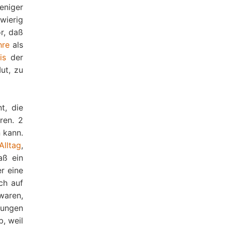
eniger
wierig
r, daß
hre
als
is
der
ut, zu
t, die
ren. 2
n kann.
Alltag
,
aß ein
r eine
ch auf
aren,
nungen
, weil