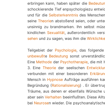
erbringen kann, haben später die
Bedeutu
schockierende Tief enpsychologiezu entwi
und für die
Selbsterkenntnis
des Menschen 
seine
Theorie
n abstoßend seien, oder unte
unsinnig zu brandmarken. Ihn selbst mü
kindlichen
Sexualität
, außerordentlich ver
sehen
und zu sagen, was ihm die
Wirklichke
Teilgebiet der
Psychologie
, das folgende
unbewußt
e
Bedeutung
sonst unverständli
Eine
Methode
der
Psychotherapie
, die mit
3. Eine
Theorie
der seelischen
Entwicklu
verbunden mit einer besonderen
Erklärun
Mensch in
Hypnose
Aufträge ausführen kann
Begründung (
Rationalisierung
) . Er übertr
Träume, aus denen er ebenfalls Wünsche
aber sein
Verhalten
beeinflußten. Diese All
bei
Neurose
n wieder. Die psychoanalytisc